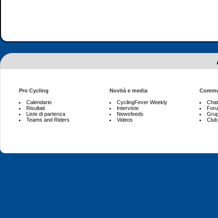
Pro Cycling
Novità e media
Commu
Calendario
CyclingFever Weekly
Chat
Risultati
Interviste
For
Liste di partenza
Newsfeeds
Grup
Teams and Riders
Videos
Club