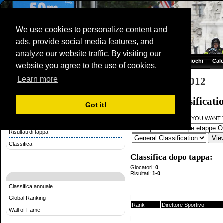
We use cookies to personalize content and
ads, provide social media features, and
Olympic TimeTrial Championship
analyze our website traffic. By visiting our
Homepage
|
Giochi
|
Cal
website you agree to the use of cookies.
Server time: 09 Aug 2026 07:19:45 CET
Learn more
Competizione a Tappe
Olympic Games 2012
General Classificati
Got it!
Regolamento Competizione a Tappe
FROM WHAT RIDE DO YOU WANT T
Scegli una lista di partenza per una tappa
Risultati di tappa
Classifica
Classifica dopo tappa:
Giocatori:
0
Risultati:
1-0
Classifica annuale
|
Global Ranking
Rank
Direttore Sportivo
Wall of Fame
|